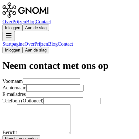
Over
Prijzen
Blog
Contact
Inloggen
Aan de slag
Startpagina
Over
Prijzen
Blog
Contact
Inloggen
Aan de slag
Neem contact met ons op
Voornaam
Achternaam
E-mailadres
Telefoon (Optioneel)
Bericht
Bericht verzenden