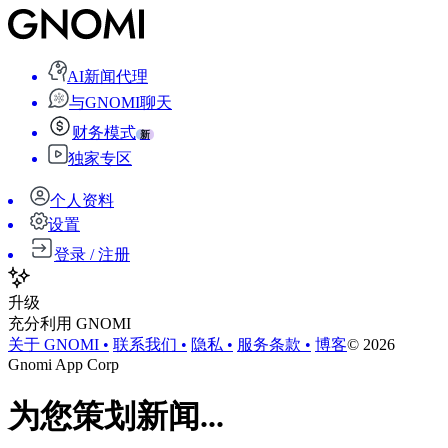
AI新闻代理
与GNOMI聊天
财务模式
新
独家专区
个人资料
设置
登录 / 注册
升级
充分利用 GNOMI
关于 GNOMI
•
联系我们
•
隐私
•
服务条款
•
博客
©
2026
Gnomi App Corp
为您策划新闻...