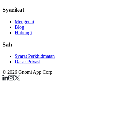
Syarikat
Mengenai
Blog
Hubungi
Sah
Syarat Perkhidmatan
Dasar Privasi
©
2026
Gnomi App Corp