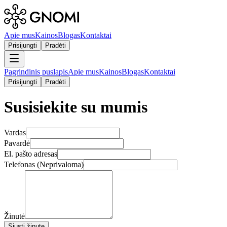
Apie mus
Kainos
Blogas
Kontaktai
Prisijungti
Pradėti
Pagrindinis puslapis
Apie mus
Kainos
Blogas
Kontaktai
Prisijungti
Pradėti
Susisiekite su mumis
Vardas
Pavardė
El. pašto adresas
Telefonas (Neprivaloma)
Žinutė
Siųsti žinutę