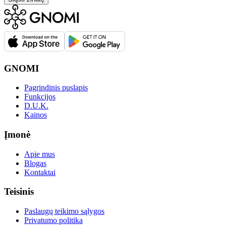
GNOMI
Pagrindinis puslapis
Funkcijos
D.U.K.
Kainos
Įmonė
Apie mus
Blogas
Kontaktai
Teisinis
Paslaugų teikimo sąlygos
Privatumo politika