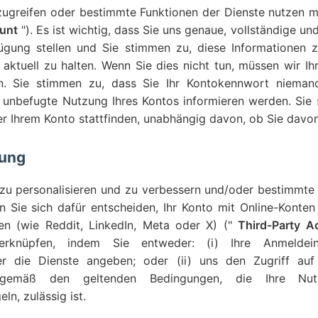
zugreifen oder bestimmte Funktionen der Dienste nutzen m
unt
"). Es ist wichtig, dass Sie uns genaue, vollständige un
ügung stellen und Sie stimmen zu, diese Informationen zu
 aktuell zu halten. Wenn Sie dies nicht tun, müssen wir I
n. Sie stimmen zu, dass Sie Ihr Kontokennwort nieman
 unbefugte Nutzung Ihres Kontos informieren werden. Sie si
ter Ihrem Konto stattfinden, unabhängig davon, ob Sie davon
dung
 zu personalisieren und zu verbessern und/oder bestimmte
 Sie sich dafür entscheiden, Ihr Konto mit Online-Konten
ben (wie Reddit, LinkedIn, Meta oder X) ("
Third-Party 
 verknüpfen, indem Sie entweder: (i) Ihre Anmeldei
er die Dienste angeben; oder (ii) uns den Zugriff auf 
gemäß den geltenden Bedingungen, die Ihre Nut
ln, zulässig ist.