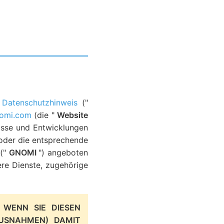
e
Datenschutzhinweis
("
omi.com
(die "
Website
nisse und Entwicklungen
/oder die entsprechende
 ("
GNOMI
") angeboten
re Dienste, zugehörige
 WENN SIE DIESEN
AUSNAHMEN) DAMIT