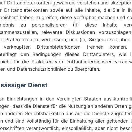
auf Drittanbieterkonten gewähren, verstehen und akzeptieren
er Drittanbieterkonten sowie auf alle Inhalte, die Sie in I
speichert haben, zugreifen, diese verfügbar machen und s
eerlebnis zu personalisieren; (ii) diese Inhalte 
usammenzustellen, relevante Diskussionen vorzuschlage
re Präferenzen zu verbessern; und (iii) Sie jederzeit über
verknüpften Drittanbieterkonten trennen können.
unterliegt den Bedingungen dieses Drittanbieters, wie 
nicht für die Praktiken von Drittanbieterdiensten verant
en und Datenschutzrichtlinien zu überprüfen.
nsässiger Dienst
n Einrichtungen in den Vereinigten Staaten aus kontrolli
gen, dass die Dienste für die Nutzung an anderen Orten g
von anderen Gerichtsbarkeiten aus auf die Dienste zugreifen
n und sind vollständig für die Einhaltung aller geltende
rschriften verantwortlich, einschließlich, aber nicht bes