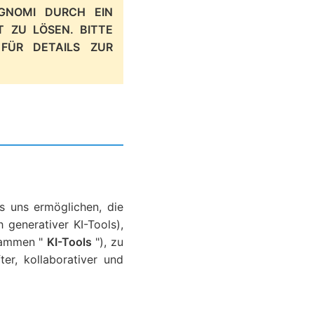
 GNOMI DURCH EIN
T ZU LÖSEN. BITTE
 FÜR DETAILS ZUR
s uns ermöglichen, die
h generativer KI-Tools),
usammen "
KI-Tools
"), zu
er, kollaborativer und